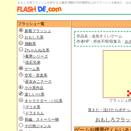
おもしろ系フラッシュを探すなら爆笑!感動!1000種類以上のフラッシュを集めた「おもし
フラッシュ一覧
新着フラッシュ
作品名：金魚すくいゲーム
おもしろ系
作者HP：所在不明/収集元：
お
感動系
2ちゃんねる系
├
毒男シリーズ
└
流石兄弟
ゲーム系
空耳・音楽系
└
巫女みこナース
小小系作品
楽しい○○系
フラッシュ
キャラクター・パロ系
├
マリオ系
笑えた・泣けたらポチっ
└
ドラえもん
おもしろフラッシ
長編、ストーリー物
その他ジャンル
ゲームや携帯代くらいネ