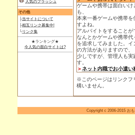
人気のフラッシュ
ゲームや携帯は面白いけ
も、
その他
本来一番ゲームや携帯を
├
当サイトについて
すよね。
├
相互リンク募集中!
アルバイトをすることが
└
リンク集
なんとかゲームや携帯代
★ランキング★
を追求してみました。イ
今人気の面白サイトは?
の方法がありますので、
少しですが、管理人も実
す。
＞
ネット内職でお小遣い
※このページはリンクフ
構いません。
Copyright c 2006-2015 