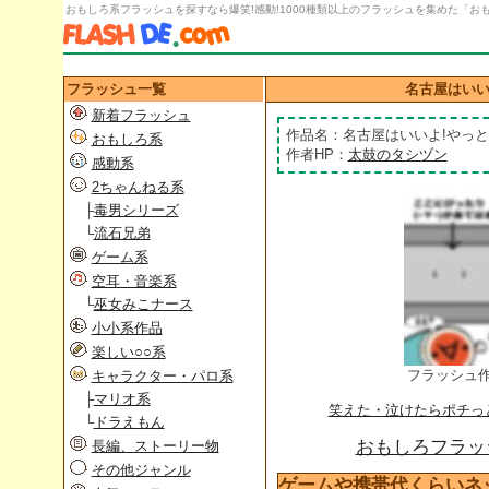
おもしろ系フラッシュを探すなら爆笑!感動!1000種類以上のフラッシュを集めた「おもし
フラッシュ一覧
名古屋はいい
新着フラッシュ
作品名：名古屋はいいよ!やっと
おもしろ系
作者HP：
太鼓のタシヅン
感動系
2ちゃんねる系
├
毒男シリーズ
└
流石兄弟
ゲーム系
空耳・音楽系
└
巫女みこナース
小小系作品
楽しい○○系
フラッシュ
キャラクター・パロ系
├
マリオ系
笑えた・泣けたらポチっ
└
ドラえもん
おもしろフラッシ
長編、ストーリー物
その他ジャンル
ゲームや携帯代くらいネ