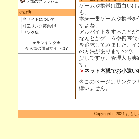
人気のフラッシュ
ゲームや携帯は面白いけ
も、
その他
本来一番ゲームや携帯を
├
当サイトについて
すよね。
├
相互リンク募集中!
アルバイトをすることが
└
リンク集
なんとかゲームや携帯代
★ランキング★
を追求してみました。イ
今人気の面白サイトは?
の方法がありますので、
少しですが、管理人も実
す。
＞
ネット内職でお小遣い
※このページはリンクフ
構いません。
Copyright c 2024 おも