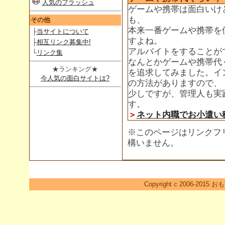
人気のフラッシュ
ゲームや携帯は面白いけ
も、
その他
本来一番ゲームや携帯を
├
当サイトについて
すよね。
├
相互リンク募集中!
アルバイトをすることが
└
リンク集
なんとかゲームや携帯代
★ランキング★
を追求してみました。イ
今人気の面白サイトは?
の方法がありますので、
少しですが、管理人も実
す。
＞
ネット内職でお小遣い
※このページはリンクフ
構いません。
Copyright c 2006-2015 