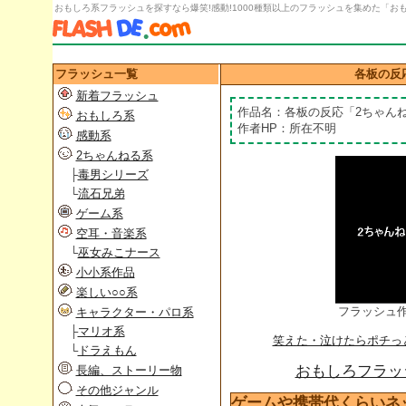
おもしろ系フラッシュを探すなら爆笑!感動!1000種類以上のフラッシュを集めた「おもし
フラッシュ一覧
各板の反
新着フラッシュ
作品名：各板の反応「2ちゃん
おもしろ系
作者HP：所在不明
感動系
2ちゃんねる系
├
毒男シリーズ
└
流石兄弟
ゲーム系
空耳・音楽系
└
巫女みこナース
小小系作品
楽しい○○系
フラッシュ
キャラクター・パロ系
├
マリオ系
笑えた・泣けたらポチっ
└
ドラえもん
おもしろフラッシ
長編、ストーリー物
その他ジャンル
ゲームや携帯代くらいネ