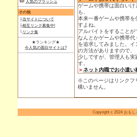
人気のフラッシュ
ゲームや携帯は面白いけ
も、
その他
本来一番ゲームや携帯を
├
当サイトについて
すよね。
├
相互リンク募集中!
アルバイトをすることが
└
リンク集
なんとかゲームや携帯代
★ランキング★
を追求してみました。イ
今人気の面白サイトは?
の方法がありますので、
少しですが、管理人も実
す。
＞
ネット内職でお小遣い
※このページはリンクフ
構いません。
Copyright c 2024 おも