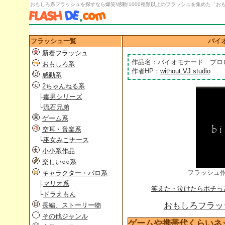
おもしろ系フラッシュを探すなら爆笑!感動!1000種類以上のフラッシュを集めた「おもし
フラッシュ一覧
バイ
新着フラッシュ
作品名：バイオモナード プロ
おもしろ系
作者HP：
without.VJ studio
感動系
2ちゃんねる系
├
毒男シリーズ
└
流石兄弟
ゲーム系
空耳・音楽系
└
巫女みこナース
小小系作品
楽しい○○系
フラッシュ
キャラクター・パロ系
├
マリオ系
笑えた・泣けたらポチっ
└
ドラえもん
おもしろフラッシ
長編、ストーリー物
その他ジャンル
ゲームや携帯代くらいネ