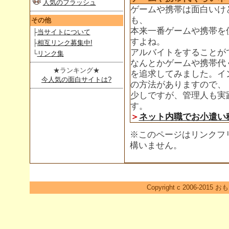
人気のフラッシュ
ゲームや携帯は面白いけ
も、
その他
本来一番ゲームや携帯を
├
当サイトについて
すよね。
├
相互リンク募集中!
アルバイトをすることが
└
リンク集
なんとかゲームや携帯代
★ランキング★
を追求してみました。イ
今人気の面白サイトは?
の方法がありますので、
少しですが、管理人も実
す。
＞
ネット内職でお小遣い
※このページはリンクフ
構いません。
Copyright c 2006-2015 