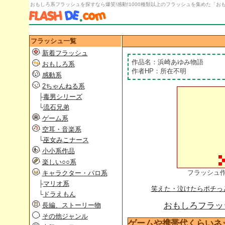
おもしろ系フラッシュを探すなら爆笑!感動!1000種類以上のフラッシュを集めた「おもし
フラッシュ一覧
新着フラッシュ
作品名：浜崎あゆみ物語
おもしろ系
作者HP：所在不明
感動系
2ちゃんねる系
├
毒男シリーズ
└
流石兄弟
ゲーム系
空耳・音楽系
└
巫女みこナース
小小系作品
楽しい○○系
フラッシュ
キャラクター・パロ系
├
マリオ系
笑えた・泣けたらポチっ
└
ドラえもん
おもしろフラッシ
長編、ストーリー物
その他ジャンル
ゲームや携帯代くらいネ