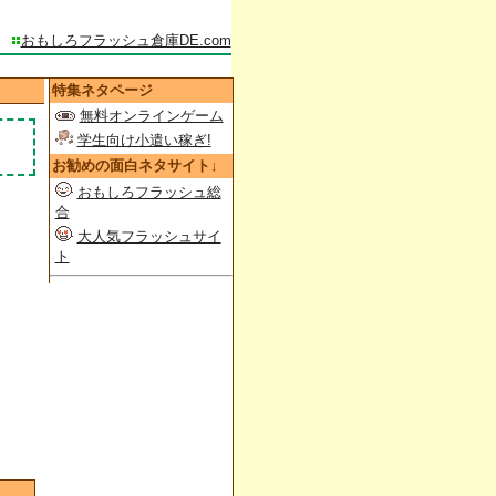
おもしろフラッシュ倉庫DE.com
特集ネタページ
無料オンラインゲーム
学生向け小遣い稼ぎ!
お勧めの面白ネタサイト↓
おもしろフラッシュ総
合
大人気フラッシュサイ
ト