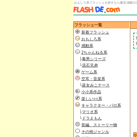
おもしろ系フラッシュを探すなら爆笑!感動!1
フラッシュ一覧
新着フラッシュ
おもしろ系
感動系
2ちゃんねる系
├
毒男シリーズ
└
流石兄弟
ゲーム系
空耳・音楽系
└
巫女みこナース
小小系作品
楽しい○○系
キャラクター・パロ系
├
マリオ系
└
ドラえもん
長編、ストーリー物
その他ジャンル