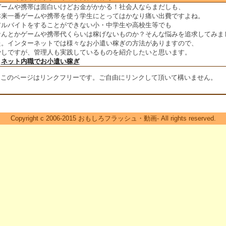
ゲームや携帯は面白いけどお金がかかる！社会人ならまだしも、
本来一番ゲームや携帯を使う学生にとってはかなり痛い出費ですよね。
アルバイトをすることができない小・中学生や高校生等でも
なんとかゲームや携帯代くらいは稼げないものか？そんな悩みを追求してみま
た。インターネットでは様々なお小遣い稼ぎの方法がありますので、
少しですが、管理人も実践しているものを紹介したいと思います。
＞
ネット内職でお小遣い稼ぎ
※このページはリンクフリーです。ご自由にリンクして頂いて構いません。
Copyright c 2006-2015 おもしろフラッシュ・動画- All rights reserved.