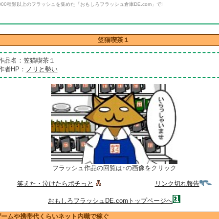
000種類以上のフラッシュを集めた「おもしろフラッシュ倉庫DE.com」で!
笠猫喫茶１
作品名：笠猫喫茶１
作者HP：
ノリと勢い
フラッシュ作品の回覧は↑の画像をクリック
笑えた・泣けたらポチっと
リンク切れ報告
おもしろフラッシュDE.comトップページへ
ゲームや携帯代くらいネット内職で稼ぐ