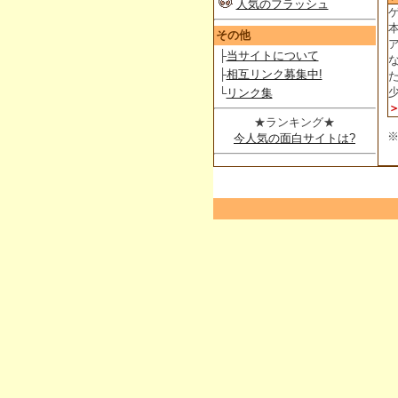
人気のフラッシュ
その他
├
当サイトについて
├
相互リンク募集中!
└
リンク集
★ランキング★
今人気の面白サイトは?