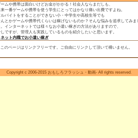
ゲームや携帯は面白いけどお金がかかる！社会人ならまだしも、
本来一番ゲームや携帯を使う学生にとってはかなり痛い出費ですよね。
アルバイトをすることができない小・中学生や高校生等でも
なんとかゲームや携帯代くらいは稼げないものか？そんな悩みを追求してみま
た。インターネットでは様々なお小遣い稼ぎの方法がありますので、
少しですが、管理人も実践しているものを紹介したいと思います。
＞
ネット内職でお小遣い稼ぎ
※このページはリンクフリーです。ご自由にリンクして頂いて構いません。
Copyright c 2006-2015 おもしろフラッシュ・動画- All rights reserved.