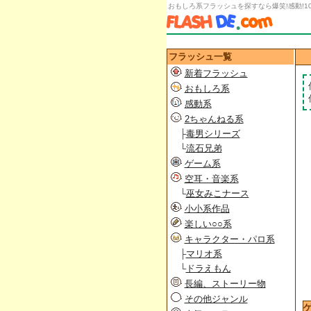
おもしろ系フラッシュを探すなら爆笑!感動!1
フラッシュ一覧
新着フラッシュ
おもしろ系
感動系
2ちゃんねる系
├
毒男シリーズ
└
流石兄弟
ゲーム系
空耳・音楽系
└
巫女みこナース
小小系作品
楽しい○○系
キャラクター・パロ系
├
マリオ系
└
ドラえもん
長編、ストーリー物
その他ジャンル