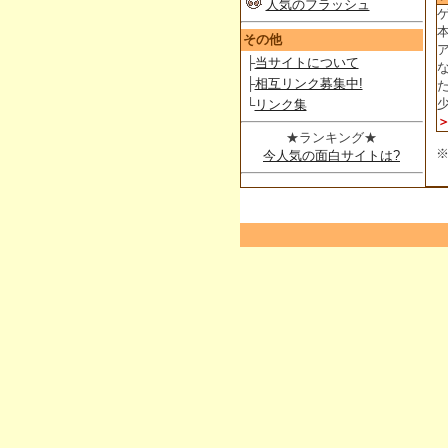
人気のフラッシュ
その他
├
当サイトについて
├
相互リンク募集中!
└
リンク集
★ランキング★
今人気の面白サイトは?