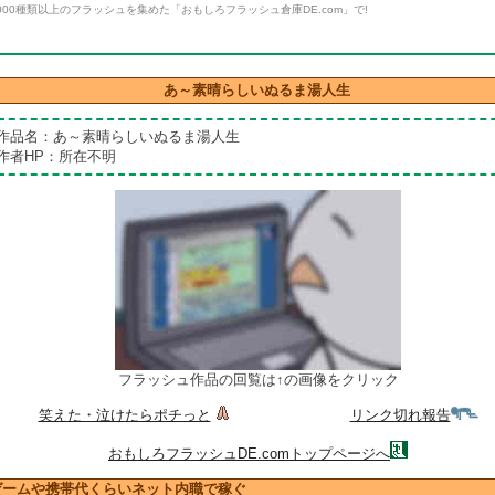
000種類以上のフラッシュを集めた「おもしろフラッシュ倉庫DE.com」で!
あ～素晴らしいぬるま湯人生
作品名：あ～素晴らしいぬるま湯人生
作者HP：所在不明
フラッシュ作品の回覧は↑の画像をクリック
笑えた・泣けたらポチっと
リンク切れ報告
おもしろフラッシュDE.comトップページへ
ゲームや携帯代くらいネット内職で稼ぐ