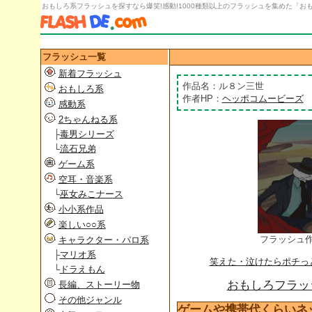
おもしろ系フラッシュを探すなら爆笑!感動!1000種類以上のフラッシュを集めた「おもし
フラッシュ一覧
新着フラッシュ
作品名：ル８ン三世
おもしろ系
作者HP：
ヘッポコムービーズ
感動系
2ちゃんねる系
├
毒男シリーズ
└
流石兄弟
ゲーム系
空耳・音楽系
└
巫女みこナース
小小系作品
楽しい○○系
フラッシュ
キャラクター・パロ系
├
マリオ系
笑えた・泣けたらポチっ
└
ドラえもん
おもしろフラッシ
長編、ストーリー物
その他ジャンル
ゲームや携帯代くらいネ