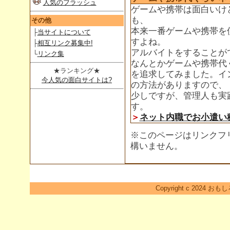
人気のフラッシュ
ゲームや携帯は面白いけ
も、
その他
本来一番ゲームや携帯を
├
当サイトについて
すよね。
├
相互リンク募集中!
アルバイトをすることが
└
リンク集
なんとかゲームや携帯代
★ランキング★
を追求してみました。イ
今人気の面白サイトは?
の方法がありますので、
少しですが、管理人も実
す。
＞
ネット内職でお小遣い
※このページはリンクフ
構いません。
Copyright c 2024 おも