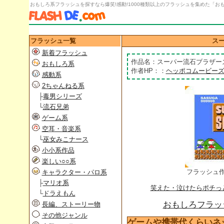
おもしろ系フラッシュを探すなら爆笑!感動!1000種類以上のフラッシュを集めた「おもし
フラッシュ一覧
ス
新着フラッシュ
作品名：スーパー流石ブラザー
おもしろ系
作者HP：：
ヘッポコムービー
感動系
2ちゃんねる系
├
毒男シリーズ
└
流石兄弟
ゲーム系
空耳・音楽系
└
巫女みこナース
小小系作品
楽しい○○系
フラッシュ
キャラクター・パロ系
├
マリオ系
笑えた・泣けたらポチっ
└
ドラえもん
おもしろフラッシ
長編、ストーリー物
その他ジャンル
ゲームや携帯代くらいネ