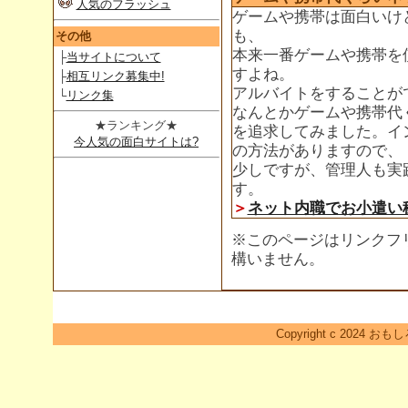
人気のフラッシュ
ゲームや携帯は面白いけ
も、
その他
本来一番ゲームや携帯を
├
当サイトについて
すよね。
├
相互リンク募集中!
アルバイトをすることが
└
リンク集
なんとかゲームや携帯代
★ランキング★
を追求してみました。イ
今人気の面白サイトは?
の方法がありますので、
少しですが、管理人も実
す。
＞
ネット内職でお小遣い
※このページはリンクフ
構いません。
Copyright c 2024 おも