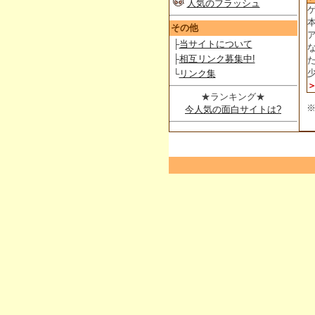
人気のフラッシュ
その他
├
当サイトについて
├
相互リンク募集中!
└
リンク集
★ランキング★
今人気の面白サイトは?