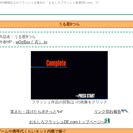
000種類以上のフラッシュを集めた「おもしろフラッシュ倉庫DE.com」で!
うる星8つら
作品名：うる星8つら
作者HP：
wOzBox (;´Д`）.to
フラッシュ作品の回覧は↑の画像をクリック
笑えた・泣けたらポチっと
リンク切れ報告
おもしろフラッシュDE.comトップページへ
ゲームや携帯代くらいネット内職で稼ぐ