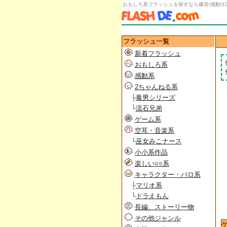
おもしろ系フラッシュを探すなら爆笑!感動!1
フラッシュ一覧
新着フラッシュ
おもしろ系
感動系
2ちゃんねる系
├
毒男シリーズ
└
流石兄弟
ゲーム系
空耳・音楽系
└
巫女みこナース
小小系作品
楽しい○○系
キャラクター・パロ系
├
マリオ系
└
ドラえもん
長編、ストーリー物
その他ジャンル