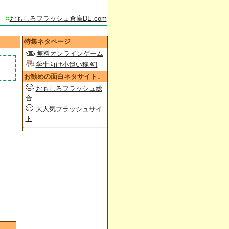
おもしろフラッシュ倉庫DE.com
特集ネタページ
無料オンラインゲーム
学生向け小遣い稼ぎ!
お勧めの面白ネタサイト↓
おもしろフラッシュ総
合
大人気フラッシュサイ
ト