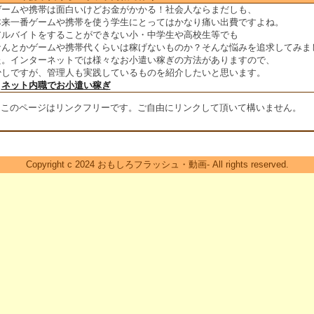
ゲームや携帯は面白いけどお金がかかる！社会人ならまだしも、
本来一番ゲームや携帯を使う学生にとってはかなり痛い出費ですよね。
アルバイトをすることができない小・中学生や高校生等でも
なんとかゲームや携帯代くらいは稼げないものか？そんな悩みを追求してみま
た。インターネットでは様々なお小遣い稼ぎの方法がありますので、
少しですが、管理人も実践しているものを紹介したいと思います。
＞
ネット内職でお小遣い稼ぎ
※このページはリンクフリーです。ご自由にリンクして頂いて構いません。
Copyright c 2024 おもしろフラッシュ・動画- All rights reserved.