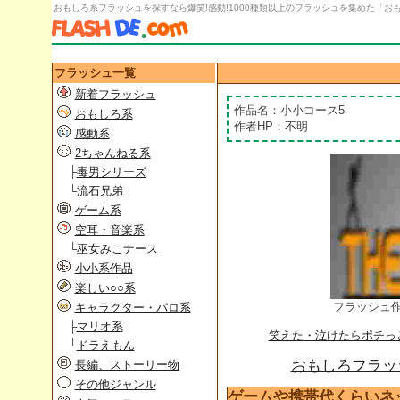
おもしろ系フラッシュを探すなら爆笑!感動!1000種類以上のフラッシュを集めた「おもし
フラッシュ一覧
新着フラッシュ
作品名：小小コース5
おもしろ系
作者HP：不明
感動系
2ちゃんねる系
├
毒男シリーズ
└
流石兄弟
ゲーム系
空耳・音楽系
└
巫女みこナース
小小系作品
楽しい○○系
フラッシュ
キャラクター・パロ系
├
マリオ系
笑えた・泣けたらポチっ
└
ドラえもん
おもしろフラッシ
長編、ストーリー物
その他ジャンル
ゲームや携帯代くらいネ