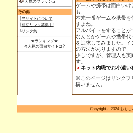
人気のフラッシュ
ゲームや携帯は面白いけ
も、
その他
本来一番ゲームや携帯を
├
当サイトについて
すよね。
├
相互リンク募集中!
アルバイトをすることが
└
リンク集
なんとかゲームや携帯代
★ランキング★
を追求してみました。イ
今人気の面白サイトは?
の方法がありますので、
少しですが、管理人も実
す。
＞
ネット内職でお小遣い
※このページはリンクフ
構いません。
Copyright c 2024 おも