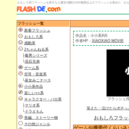
おもしろ系フラッシュを探すなら爆笑!感動!1000種類以上のフラッシュを集めた「おもし
フラッシュ一覧
新着フラッシュ
作品名：小小系列5
おもしろ系
作者HP：
XIAOXIAO MOVIE
感動系
2ちゃんねる系
├
毒男シリーズ
└
流石兄弟
ゲーム系
空耳・音楽系
└
巫女みこナース
小小系作品
楽しい○○系
フラッシュ
キャラクター・パロ系
├
マリオ系
笑えた・泣けたらポチっ
└
ドラえもん
おもしろフラッシ
長編、ストーリー物
その他ジャンル
ゲームや携帯代くらいネ