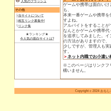
人気のフラッシュ
ゲームや携帯は面白いけ
も、
その他
本来一番ゲームや携帯を
├
当サイトについて
すよね。
├
相互リンク募集中!
アルバイトをすることが
└
リンク集
なんとかゲームや携帯代
★ランキング★
を追求してみました。イ
今人気の面白サイトは?
の方法がありますので、
少しですが、管理人も実
す。
＞
ネット内職でお小遣い
※このページはリンクフ
構いません。
Copyright c 2024 おも