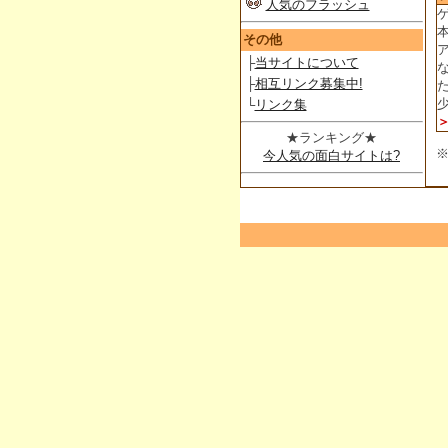
人気のフラッシュ
その他
├
当サイトについて
├
相互リンク募集中!
└
リンク集
★ランキング★
今人気の面白サイトは?