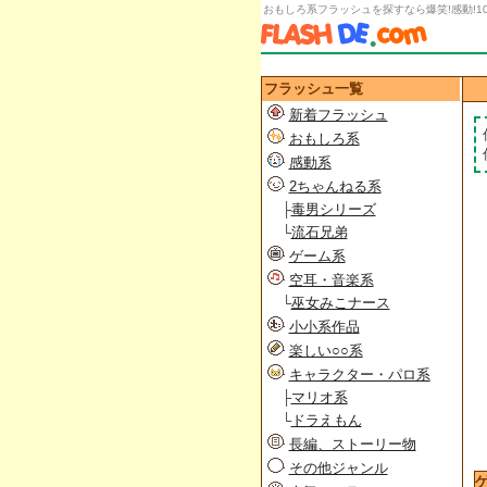
おもしろ系フラッシュを探すなら爆笑!感動!1
フラッシュ一覧
新着フラッシュ
おもしろ系
感動系
2ちゃんねる系
├
毒男シリーズ
└
流石兄弟
ゲーム系
空耳・音楽系
└
巫女みこナース
小小系作品
楽しい○○系
キャラクター・パロ系
├
マリオ系
└
ドラえもん
長編、ストーリー物
その他ジャンル