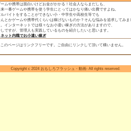
ゲームや携帯は面白いけどお金がかかる！社会人ならまだしも、
本来一番ゲームや携帯を使う学生にとってはかなり痛い出費ですよね。
アルバイトをすることができない小・中学生や高校生等でも
なんとかゲームや携帯代くらいは稼げないものか？そんな悩みを追求してみま
た。インターネットでは様々なお小遣い稼ぎの方法がありますので、
少しですが、管理人も実践しているものを紹介したいと思います。
＞
ネット内職でお小遣い稼ぎ
※このページはリンクフリーです。ご自由にリンクして頂いて構いません。
Copyright c 2024 おもしろフラッシュ・動画- All rights reserved.