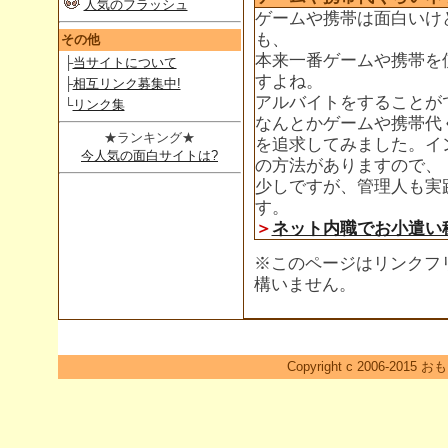
人気のフラッシュ
ゲームや携帯は面白いけ
も、
その他
本来一番ゲームや携帯を
├
当サイトについて
すよね。
├
相互リンク募集中!
アルバイトをすることが
└
リンク集
なんとかゲームや携帯代
★ランキング★
を追求してみました。イ
今人気の面白サイトは?
の方法がありますので、
少しですが、管理人も実
す。
＞
ネット内職でお小遣い
※このページはリンクフ
構いません。
Copyright c 2006-2015 