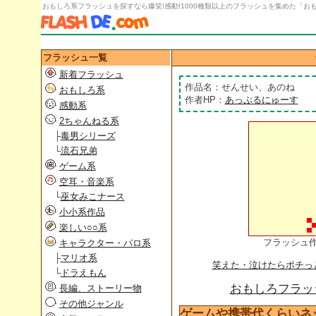
おもしろ系フラッシュを探すなら爆笑!感動!1000種類以上のフラッシュを集めた「おもし
フラッシュ一覧
新着フラッシュ
作品名：せんせい、あのね
おもしろ系
作者HP：
あっぷるにゅーす
感動系
2ちゃんねる系
├
毒男シリーズ
└
流石兄弟
ゲーム系
空耳・音楽系
└
巫女みこナース
小小系作品
楽しい○○系
フラッシュ
キャラクター・パロ系
├
マリオ系
笑えた・泣けたらポチっ
└
ドラえもん
おもしろフラッシ
長編、ストーリー物
その他ジャンル
ゲームや携帯代くらいネ