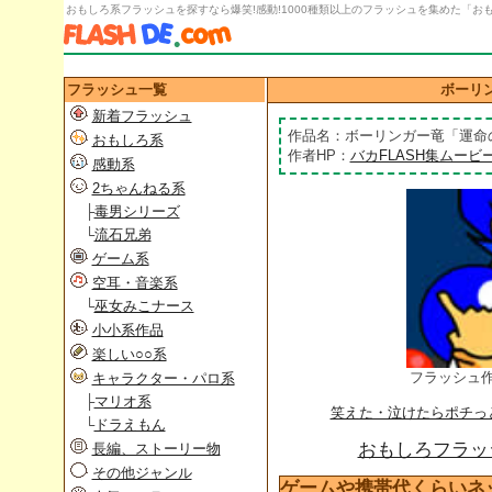
おもしろ系フラッシュを探すなら爆笑!感動!1000種類以上のフラッシュを集めた「おもし
フラッシュ一覧
ボーリ
新着フラッシュ
作品名：ボーリンガー竜「運命
おもしろ系
作者HP：
バカFLASH集ムービ
感動系
2ちゃんねる系
├
毒男シリーズ
└
流石兄弟
ゲーム系
空耳・音楽系
└
巫女みこナース
小小系作品
楽しい○○系
フラッシュ
キャラクター・パロ系
├
マリオ系
笑えた・泣けたらポチっ
└
ドラえもん
おもしろフラッシ
長編、ストーリー物
その他ジャンル
ゲームや携帯代くらいネ