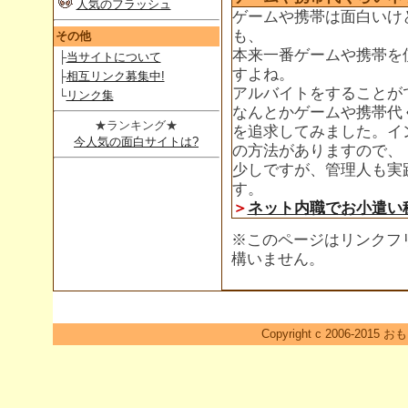
人気のフラッシュ
ゲームや携帯は面白いけ
も、
その他
本来一番ゲームや携帯を
├
当サイトについて
すよね。
├
相互リンク募集中!
アルバイトをすることが
└
リンク集
なんとかゲームや携帯代
★ランキング★
を追求してみました。イ
今人気の面白サイトは?
の方法がありますので、
少しですが、管理人も実
す。
＞
ネット内職でお小遣い
※このページはリンクフ
構いません。
Copyright c 2006-2015 