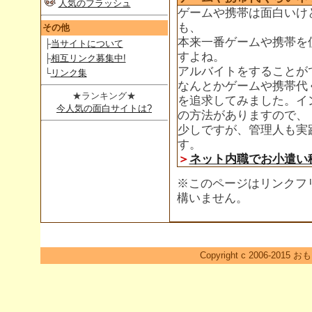
人気のフラッシュ
ゲームや携帯は面白いけ
も、
その他
本来一番ゲームや携帯を
├
当サイトについて
すよね。
├
相互リンク募集中!
アルバイトをすることが
└
リンク集
なんとかゲームや携帯代
★ランキング★
を追求してみました。イ
今人気の面白サイトは?
の方法がありますので、
少しですが、管理人も実
す。
＞
ネット内職でお小遣い
※このページはリンクフ
構いません。
Copyright c 2006-2015 