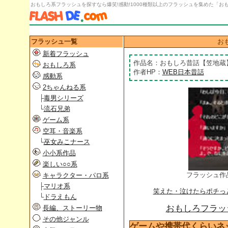
おもしろ系フラッシュを探すなら爆笑!感動!1000種類以上のフラッシュを集めた「おもし
フラッシュ一覧
お
新着フラッシュ
作品名：おもしろ昔話【笠地蔵
おもしろ系
作者HP：
WEB日本昔話
感動系
2ちゃんねる系
├
毒男シリーズ
└
流石兄弟
ゲーム系
空耳・音楽系
└
巫女みこナース
小小系作品
楽しい○○系
フラッシュ作
キャラクター・パロ系
├
マリオ系
笑えた・泣けたらポチっ
└
ドラえもん
おもしろフラッシ
長編、ストーリー物
その他ジャンル
ゲームや携帯代くらいネ