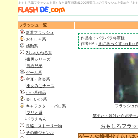
おもしろ系フラッシュを探すなら爆笑!感動!1000種類以上のフラッシュを集めた「おもし
フラッシュ一覧
新着フラッシュ
作品名：パラパラ将軍様
おもしろ系
作者HP：
まにあっくす on the 
感動系
2ちゃんねる系
├
毒男シリーズ
└
流石兄弟
ゲーム系
空耳・音楽系
└
巫女みこナース
小小系作品
楽しい○○系
フラッシュ
キャラクター・パロ系
├
マリオ系
笑えた・泣けたらポチっ
└
ドラえもん
おもしろフラッシ
長編、ストーリー物
その他ジャンル
ゲームや携帯代くらいネ