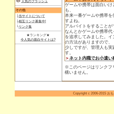
人気のフラッシュ
ゲームや携帯は面白いけ
も、
その他
本来一番ゲームや携帯を
├
当サイトについて
すよね。
├
相互リンク募集中!
アルバイトをすることが
└
リンク集
なんとかゲームや携帯代
★ランキング★
を追求してみました。イ
今人気の面白サイトは?
の方法がありますので、
少しですが、管理人も実
す。
＞
ネット内職でお小遣い
※このページはリンクフ
構いません。
Copyright c 2006-2015 