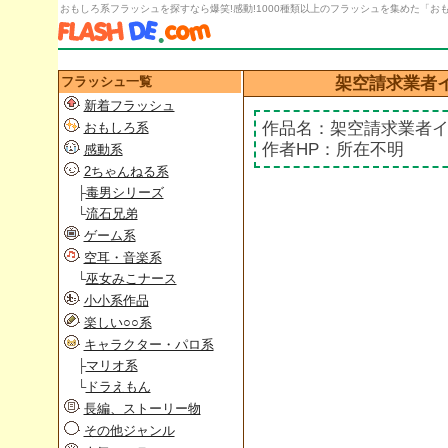
おもしろ系フラッシュを探すなら爆笑!感動!1000種類以上のフラッシュを集めた「おもし
フラッシュ一覧
架空請求業者
新着フラッシュ
作品名：架空請求業者イ
おもしろ系
作者HP：所在不明
感動系
2ちゃんねる系
├
毒男シリーズ
└
流石兄弟
ゲーム系
空耳・音楽系
└
巫女みこナース
小小系作品
楽しい○○系
キャラクター・パロ系
├
マリオ系
└
ドラえもん
長編、ストーリー物
その他ジャンル