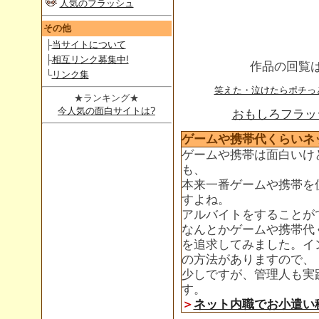
人気のフラッシュ
その他
├
当サイトについて
├
相互リンク募集中!
作品の回覧
└
リンク集
笑えた・泣けたらポチっ
★ランキング★
今人気の面白サイトは?
おもしろフラッシ
ゲームや携帯代くらいネ
ゲームや携帯は面白いけ
も、
本来一番ゲームや携帯を
すよね。
アルバイトをすることが
なんとかゲームや携帯代
を追求してみました。イ
の方法がありますので、
少しですが、管理人も実
す。
＞
ネット内職でお小遣い