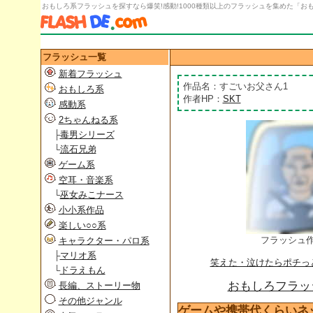
おもしろ系フラッシュを探すなら爆笑!感動!1000種類以上のフラッシュを集めた「おもし
フラッシュ一覧
新着フラッシュ
作品名：すごいお父さん1
おもしろ系
作者HP：
SKT
感動系
2ちゃんねる系
├
毒男シリーズ
└
流石兄弟
ゲーム系
空耳・音楽系
└
巫女みこナース
小小系作品
楽しい○○系
フラッシュ
キャラクター・パロ系
├
マリオ系
笑えた・泣けたらポチっ
└
ドラえもん
おもしろフラッシ
長編、ストーリー物
その他ジャンル
ゲームや携帯代くらいネ