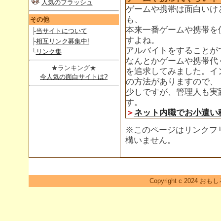
人気のフラッシュ
ゲームや携帯は面白いけ
も、
その他
本来一番ゲームや携帯を
├
当サイトについて
すよね。
├
相互リンク募集中!
アルバイトをすることが
└
リンク集
なんとかゲームや携帯代
★ランキング★
を追求してみました。イ
今人気の面白サイトは?
の方法がありますので、
少しですが、管理人も実
す。
＞
ネット内職でお小遣い
※このページはリンクフ
構いません。
Copyright c 2024 おも