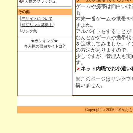
人気のフラッシュ
ゲームや携帯は面白いけ
その他
も、
本来一番ゲームや携帯を
├
当サイトについて
すよね。
├
相互リンク募集中!
アルバイトをすることが
└
リンク集
なんとかゲームや携帯代
★ランキング★
を追求してみました。イ
今人気の面白サイトは?
の方法がありますので、
少しですが、管理人も実
す。
＞
ネット内職でお小遣い
※このページはリンクフ
構いません。
Copyright c 2006-2015 