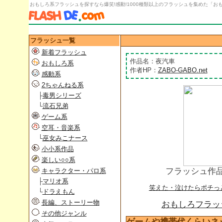
おもしろ系フラッシュを探すなら爆笑!感動!1000種類以上のフラッシュを集めた「おもし
フラッシュ一覧
新着フラッシュ
作品名：夜汽車
おもしろ系
作者HP：
ZABO-GABO.net
感動系
2ちゃんねる系
├
毒男シリーズ
└
流石兄弟
ゲーム系
空耳・音楽系
└
巫女みこナース
小小系作品
楽しい○○系
フラッシュ作
キャラクター・パロ系
├
マリオ系
笑えた・泣けたらポチっ
└
ドラえもん
長編、ストーリー物
おもしろフラッシ
その他ジャンル
ゲームや携帯代くらいネ