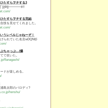
ひたすらヲチする3
|ﾟ|)|Φ||━━━━ﾎ!!
et.com/
てひたすらヲチする完結
複合技を見せてくれました。
et.com/
ていうレベルじゃねーぞ！
げられていた名言wDQN杉
.com/
ぷちゃっぷ…(爆
ぎてて吹いた。
.jp/flanagashi/
ソードが楽しめる。
p/
ー
浦島太郎のパロディ?
a.co.jp/henshu/
？