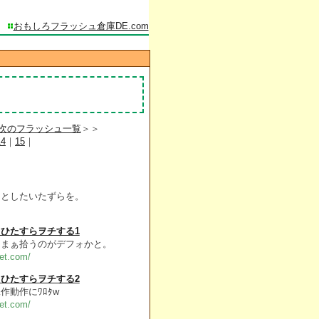
おもしろフラッシュ倉庫DE.com
次のフラッシュ一覧
＞＞
14
｜
15
｜
っとしたいたずらを。
ひたすらヲチする1
…まぁ拾うのがデフォかと。
et.com/
ひたすらヲチする2
作動作にﾜﾛﾀw
et.com/