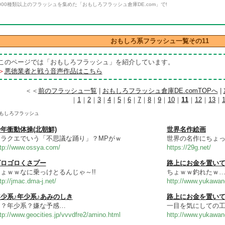
000種類以上のフラッシュを集めた「おもしろフラッシュ倉庫DE.com」で!
おもしろ系フラッシュ一覧その11
このページでは「おもしろフラッシュ」を紹介しています。
＞
悪徳業者と戦う音声作品はこちら
＜＜
前のフラッシュ一覧
|
おもしろフラッシュ倉庫DE.comTOPへ
|
｜
1
｜
2
｜
3
｜
4
｜
5
｜
6
｜
7
｜
8
｜
9
｜
10
｜
11
｜
12
｜
13
｜
もしろフラッシュ
年衝動体操(北朝鮮)
世界名作絵画
ドラクエでいう「不思議な踊り」？MPがｗ
世界の名作にちょ
ttp://www.ossya.com/
https://29g.net/
ゴロゴロくさプー
路上にお金を置いて
ょｗｗなに乗っけとるんじゃ～!!
ちょｗｗ釣れたｗ
tp://jmac.dma-j.net/
http://www.yukawan
少系♪年少系♪あみのしき
路上にお金を置いて
ん？年少系？嫌な予感…
一目を気にしての工
tp://www.geocities.jp/vvvdfre2/amino.html
http://www.yukawan