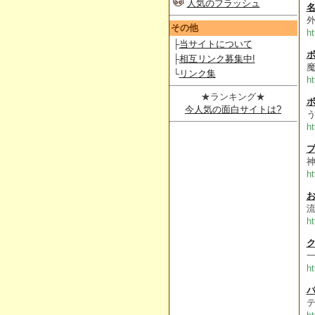
人気のフラッシュ
名
その他
ht
├
当サイトについて
├
相互リンク募集中!
魔
└
リンク集
ht
★ランキング★
ボ
今人気の面白サイトは?
ht
ht
お
ht
ht