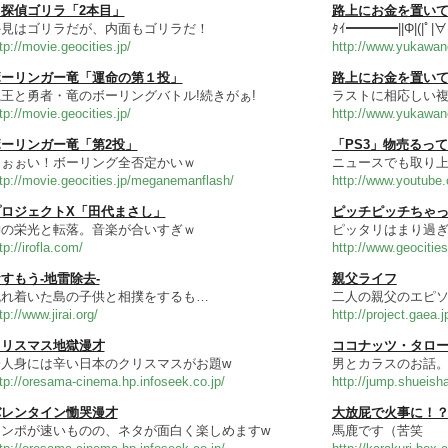
探偵ゴリラ「2本目」
路上にお金を置いて
外見はゴリラだが、内面もゴリラだ！
ﾀｲ━━━━||Φ|(|ﾟ|∀
tp://movie.geocities.jp/
http://www.yukawan
ボーリンガー竜「運命の第１投」
路上にお金を置い
王と勇者・竜のボーリングバトル!続きがぁ!
ラストに相応しい
tp://movie.geocities.jp/
http://www.yukawan
ーリンガー竜「第2投」
「PS3」物売るっ
うぉぉい！ボーリング全否定かいｗ
ニュースでも取り上
tp://movie.geocities.jp/meganemanflash/
http://www.youtube
プロジェクトX「田代まさし」
ピッチピッチちゃっ
神の栄光と転落。音楽が合いすぎｗ
ピッタリはまり過
tp://irofla.com/
http://www.geocities
すもう-地雷除去-
親父ライフ
流れ着いた島の子供と相撲をするも…
二人の親父のエピ
tp://www.jirai.org/
http://project.gaea.j
クリスマス地獄漫才
ココナッツ・タロ
一人身には辛い日本のクリスマスがお題w
男とカラスのお話。
tp://oresama-cinema.hp.infoseek.co.jp/
http://jump.shueish
バレンタイン慟哭漫才
大放屁で火事に！
テンポが速いものの、ネタが面白く楽しめますw
馬鹿です（苦笑