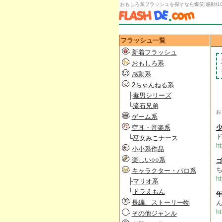
おもしろ系フラッシュを探すなら爆笑!感動!1
フラッシュ一覧
新着フラッシュ
おもしろ系
感動系
2ちゃんねる系
├
毒男シリーズ
└
流石兄弟
お
ゲーム系
空耳・音楽系
少
└
巫女みこナース
h
小小系作品
楽しい○○系
ち
キャラクター・パロ系
ht
├
マリオ系
└
ドラえもん
年
長編、ストーリー物
ht
その他ジャンル